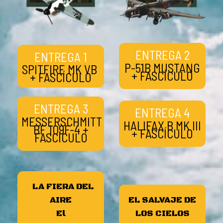
ENTREGA 2
ENTREGA 1
P-51B MUSTANG
SPITFIRE MK VB
+ FASCÍCULO
+ FASCÍCULO
ENTREGA 3
ENTREGA 4
MESSERSCHMITT
HALIFAX B MK III
BF 109F-4 +
+ FASCÍCULO
FASCÍCULO
LA FIERA DEL
AIRE
EL SALVAJE DE
El
LOS CIELOS