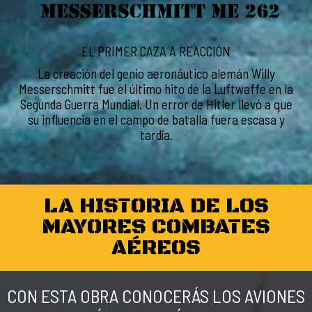
EL PRIMER CAZA A REACCIÓN
La creación del genio aeronáutico alemán Willy
Messerschmitt fue el último hito de la Luftwaffe en la
Segunda Guerra Mundial. Un error de Hitler llevó a que
su influencia en el campo de batalla fuera escasa y
tardía.
LA HISTORIA DE LOS
MAYORES COMBATES
AÉREOS
CON ESTA OBRA CONOCERÁS LOS AVIONES