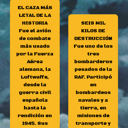
EL CAZA MÁS
LETAL DE LA
HISTORIA
SEIS MIL
Fue el avión
KILOS DE
de combate
DESTRUCCIÓN
más usado
Fue uno de los
por la Fuerza
tres
Aérea
bombarderos
alemana, la
pesados de la
Luftwaffe,
RAF. Participó
desde la
en
guerra civil
bombardeos
española
navales y a
hasta la
tierra, en
rendición en
misiones de
1945. Sus
transporte y